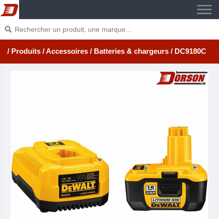
/ Produits
/ Accessoires
/ Batteries & chargeurs
/ DC9180C