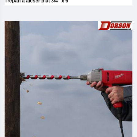
Trépan à aléser plat 3/4 "x 6"