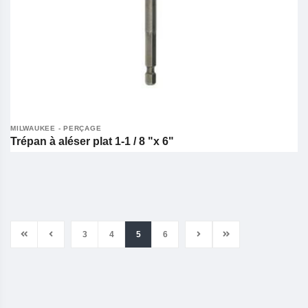
MILWAUKEE - PERÇAGE
Trépan à aléser plat 1-1 / 8 "x 6"
3
4
5
6