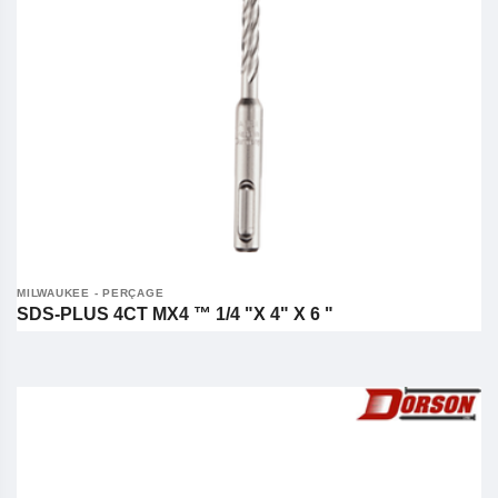
MILWAUKEE - PERÇAGE
SDS-PLUS 4CT MX4 ™ 1/4 "X 4" X 6 "