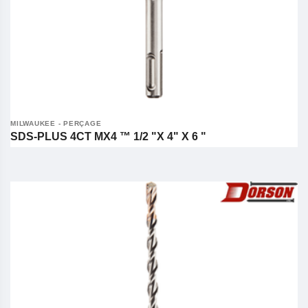
MILWAUKEE - PERÇAGE
SDS-PLUS 4CT MX4 ™ 1/2 "X 4" X 6 "