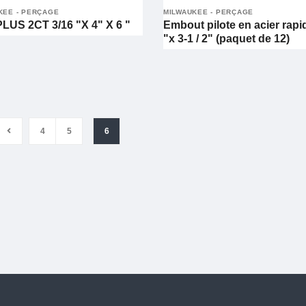
KEE - PERÇAGE
MILWAUKEE - PERÇAGE
LUS 2CT 3/16 "X 4" X 6 "
Embout pilote en acier rapi
"x 3-1 / 2" (paquet de 12)
4
5
6